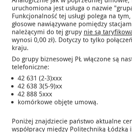
uruchomiona jest usługa o nazwie "grup
Funkcjonalność tej usługi polega na tym,
głosowe nawiązywane pomiędzy stacjami
należącymi do tej grupy
nie są taryfikow
wynosi 0,00 zł). Dotyczy to tylko połąc
kraju.
Do grupy biznesowej PŁ włączone są na
telefoniczne:
42 631 (2-3)xxx
42 638 3(5-9)xx
42 888 5xxx
komórkowe objęte umową.
Poniżej znajdziecie państwo aktualne cen
współpracy między Politechniką Łódzką i 