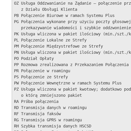
OZ Usługa Oddzwanianie na Żądanie — połączenie prz
   z Działu Obsługi Klienta

PB Połączenie Biurowe w ramach Systemu Plus

PG Połączenia wykonane przy użyciu poczty głosowej
   przekazywanie wiadomości i szybkie oddzwonienie

PK Usługa wliczona w pakiet ilościowy (min./szt./k
PL Połączenie Lokalne ze Strefy

PM Połączenie Międzystrefowe ze Strefy

PN Usługa wliczona w pakiet ilościowy (min./szt./k
PO Podział Opłaty

PP Rozmowa zrealizowana z Przekazaniem Połączenia

PR Połączenie w roamingu

PS Połączenie ze Strefy

PW Połączenie Wewnętrzne w ramach Systemu Plus

PZ Usługa wliczona w pakiet kwotowy; dodatkowo pod
   o którą zmniejszono pakiet

RA Próba połączenia

RD Transmisja danych w roamingu

RF Transmisja faksów

RG Transmisja GPRS w roamingu

RH Szybka transmisja danych HSCSD
