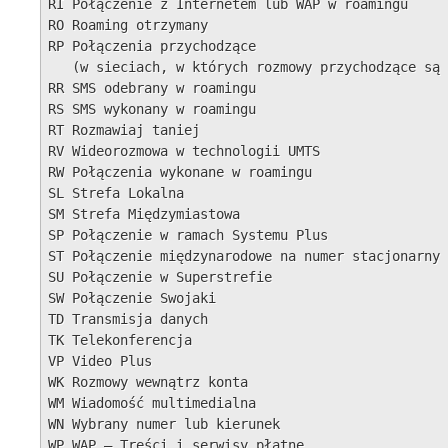
RI Połączenie z Internetem lub WAP w roamingu

RO Roaming otrzymany

RP Połączenia przychodzące 

   (w sieciach, w których rozmowy przychodzące są 
RR SMS odebrany w roamingu

RS SMS wykonany w roamingu

RT Rozmawiaj taniej

RV Wideorozmowa w technologii UMTS

RW Połączenia wykonane w roamingu

SL Strefa Lokalna

SM Strefa Międzymiastowa

SP Połączenie w ramach Systemu Plus

ST Połączenie międzynarodowe na numer stacjonarny

SU Połączenie w Superstrefie

SW Połączenie Swojaki

TD Transmisja danych

TK Telekonferencja

VP Video Plus

WK Rozmowy wewnątrz konta

WM Wiadomość multimedialna

WN Wybrany numer lub kierunek

WP WAP — Treści i serwisy płatne
