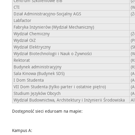
Centrum Szkoleniowe EiB
(Ż
CTI
(W
Dział Administracyjno-Socjalny AGS
(Ż
Labfactor
Fabryka Inżynierów (Wydział Mechaniczny)
Wydział Chemiczny
(Ż
Wydział OiZ
(P
Wydział Elektryczny
(S
Wydział Biotechnologii i Nauk o Żywności
(W
Rektorat
(K
Budynek administracyjny
(K
Sala Kinowa (Budynek SDS)
(A
I Dom Studenta
(A
VII Dom Studenta (tylko parter i ostatnie piętro)
(A
Studium Języków Obcych
(A
Wydział Budownictwa, Architektury i Inżynierii Środowiska
Al
Dostępność sieci eduroam na mapie:
Kampus A: