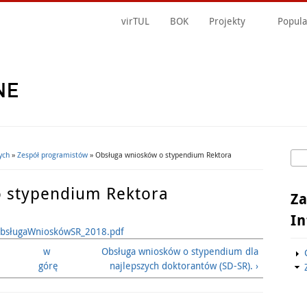
virTUL
BOK
Projekty
Popula
Szu
ych
»
Zespół programistów
» Obsługa wniosków o stypendium Rektora
F
 stypendium Rektora
Z
I
bsługaWnioskówSR_2018.pdf
w
Obsługa wniosków o stypendium dla
górę
najlepszych doktorantów (SD-SR). ›