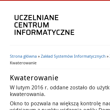
Strona główna
»
Zakład Systemów Informatycznych
»
Jesteś tutaj
Kwaterowanie
Kwaterowanie
W lutym 2016 r. oddane zostało do użyt
kwaterowania.
Okno to pozwala na większą kontrolę n
widzianym z punktu widzenia ogółu Dom