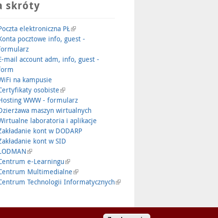
 skróty
Poczta elektroniczna PŁ
Konta pocztowe info, guest -
formularz
E-mail account adm, info, guest -
form
WiFi na kampusie
Certyfikaty osobiste
Hosting WWW - formularz
Dzierżawa maszyn wirtualnych
Wirtualne laboratoria i aplikacje
Zakładanie kont w DODARP
Zakładanie kont w SID
LODMAN
Centrum e-Learningu
Centrum Multimedialne
Centrum Technologii Informatycznych