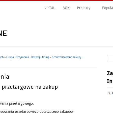
virTUL
BOK
Projekty
Popula
Szu
ych
»
Grupa Utrzymania i Rozwoju Usług
»
Scentralizowane zakupy
F
Z
nia
I
 przetargowe na zakup
wania przetargowego.
ępowania przetargowego dotyczącego zakupów