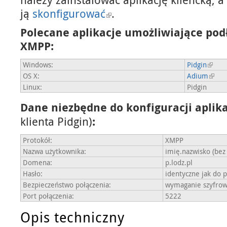
ją
skonfigurować
.
Polecane aplikacje umożliwiające pod
XMPP:
Windows:
Pidgin
OS X:
Adium
Linux:
Pidgin
Dane niezbędne do konfiguracji aplik
klienta Pidgin)
:
Protokół:
XMPP
Nazwa użytkownika:
imię.nazwisko (bez 
Domena:
p.lodz.pl
Hasło:
identyczne jak do p
Bezpieczeństwo połączenia:
wymaganie szyfrow
Port połączenia:
5222
Opis techniczny