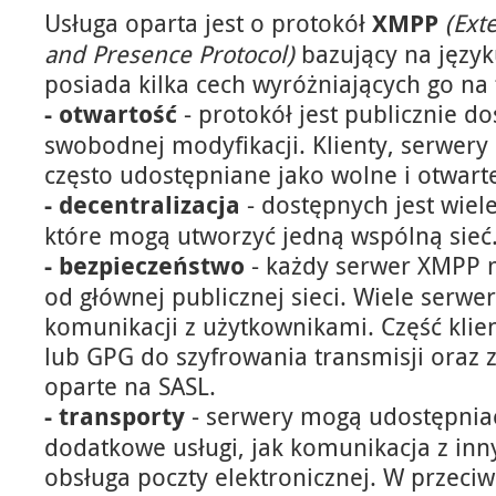
Usługa oparta jest o protokół
XMPP
(Ext
and Presence Protocol)
bazujący na języ
posiada kilka cech wyróżniających go na 
- otwartość
- protokół jest publicznie d
swobodnej modyfikacji. Klienty, serwery 
często udostępniane jako wolne i otwar
- decentralizacja
- dostępnych jest wie
które mogą utworzyć jedną wspólną sieć
- bezpieczeństwo
- każdy serwer XMPP 
od głównej publicznej sieci. Wiele serw
komunikacji z użytkownikami. Część kli
lub GPG do szyfrowania transmisji oraz 
oparte na SASL.
- transporty
- serwery mogą udostępnia
dodatkowe usługi, jak komunikacja z in
obsługa poczty elektronicznej. W przeci