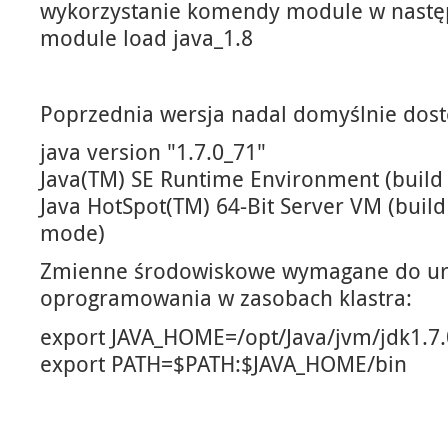
wykorzystanie komendy module w następ
module load java_1.8
Poprzednia wersja nadal domyślnie dost
java version "1.7.0_71"
Java(TM) SE Runtime Environment (build 
Java HotSpot(TM) 64-Bit Server VM (buil
mode)
Zmienne środowiskowe wymagane do u
oprogramowania w zasobach klastra:
export JAVA_HOME=/opt/Java/jvm/jdk1.7.
export PATH=$PATH:$JAVA_HOME/bin