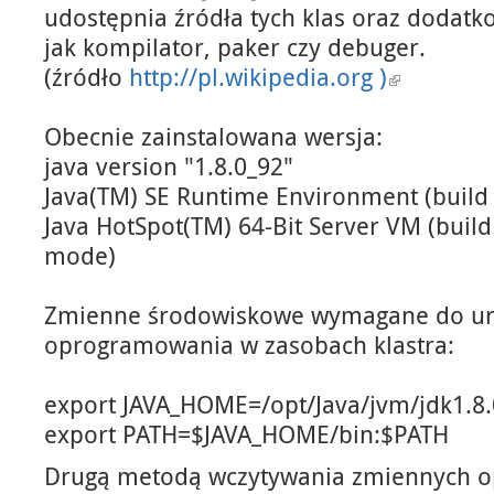
udostępnia źródła tych klas oraz dodatk
jak kompilator, paker czy debuger.
(źródło
http://pl.wikipedia.org )
Obecnie zainstalowana wersja:
java version "1.8.0_92"
Java(TM) SE Runtime Environment (build 
Java HotSpot(TM) 64-Bit Server VM (buil
mode)
Zmienne środowiskowe wymagane do u
oprogramowania w zasobach klastra:
export JAVA_HOME=/opt/Java/jvm/jdk1.8.
export PATH=$JAVA_HOME/bin:$PATH
Drugą metodą wczytywania zmiennych o